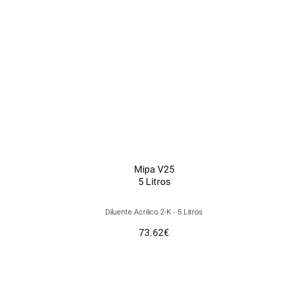
Mipa V25
5 Litros
Diluente Acrilico 2-K - 5 Litros
73.62
€