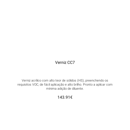
Verniz CC7
Verniz acrílico com alto teor de sólidos (HS), preenchendo os
requisitos VOC, de fácil aplicação e alto brilho. Pronto a aplicar com
mínima adição de diluente.
143.91
€