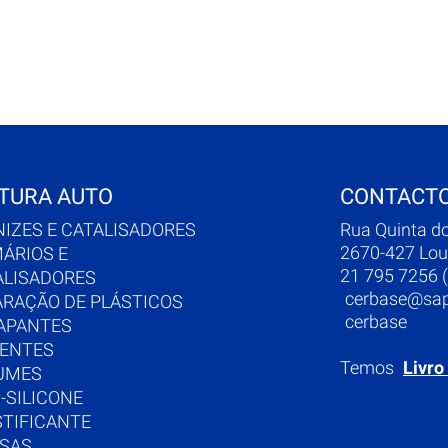
TURA AUTO
CONTACT
NIZES E CATALISADORES
Rua Quinta d
2670-427 Lou
MÁRIOS E
21 795 7256 (
ALISADORES
cerbase@sap
ARAÇÃO DE PLÁSTICOS
cerbase
APANTES
UENTES
Temos
Livro
UMES
-SILICONE
STIFICANTE
SAS