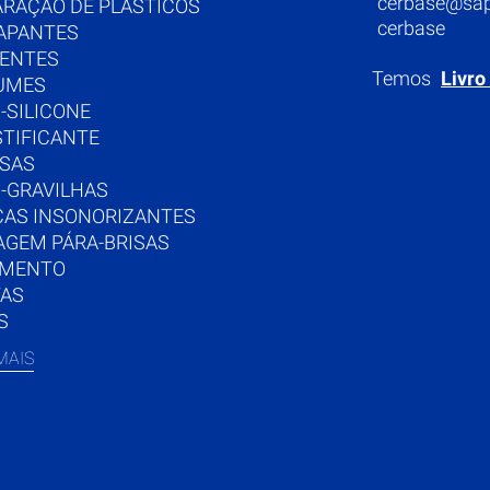
cerbase@sap
ARAÇÃO DE PLÁSTICOS
cerbase
APANTES
UENTES
Temos
Livro
UMES
-SILICONE
STIFICANTE
SAS
I-GRAVILHAS
CAS INSONORIZANTES
AGEM PÁRA-BRISAS
IMENTO
TAS
S
MAIS