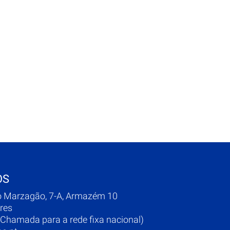
OS
o Marzagão, 7-A, Armazém 10
res
Chamada para a rede fixa nacional)