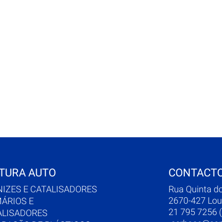
TURA AUTO
CONTACT
NIZES E CATALISADORES
Rua Quinta d
2670-427 Lou
MÁRIOS E
21 795 7256 (
ALISADORES