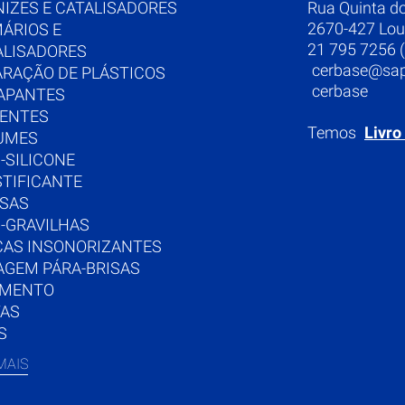
NIZES E CATALISADORES
Rua Quinta d
2670-427 Lou
MÁRIOS E
21 795 7256 (
ALISADORES
cerbase@sap
ARAÇÃO DE PLÁSTICOS
cerbase
APANTES
UENTES
Temos
Livro
UMES
-SILICONE
STIFICANTE
SAS
I-GRAVILHAS
CAS INSONORIZANTES
AGEM PÁRA-BRISAS
IMENTO
TAS
S
MAIS