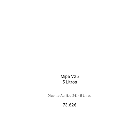
Mipa V25
5 Litros
Diluente Acrilico 2-K - 5 Litros
73.62
€