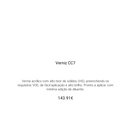
Verniz CC7
Verniz acrílico com alto teor de sólidos (HS), preenchendo os
requisitos VOC, de fácil aplicação e alto brilho. Pronto a aplicar com
mínima adição de diluente.
143.91
€