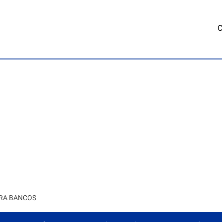
C
COBERTU
RA BANCOS