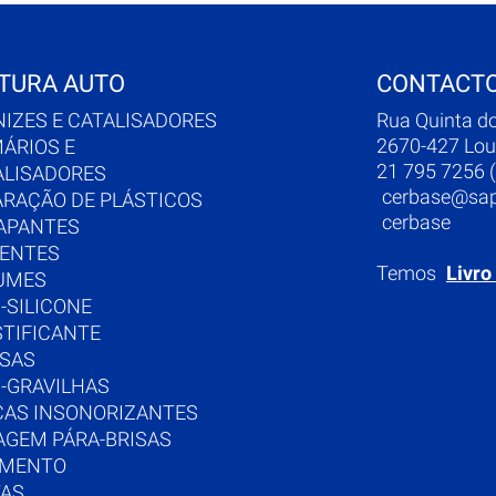
TURA AUTO
CONTACT
NIZES E CATALISADORES
Rua Quinta d
2670-427 Lou
MÁRIOS E
21 795 7256 (
ALISADORES
cerbase@sap
ARAÇÃO DE PLÁSTICOS
cerbase
APANTES
UENTES
Temos
Livro
UMES
-SILICONE
STIFICANTE
SAS
I-GRAVILHAS
CAS INSONORIZANTES
AGEM PÁRA-BRISAS
IMENTO
TAS