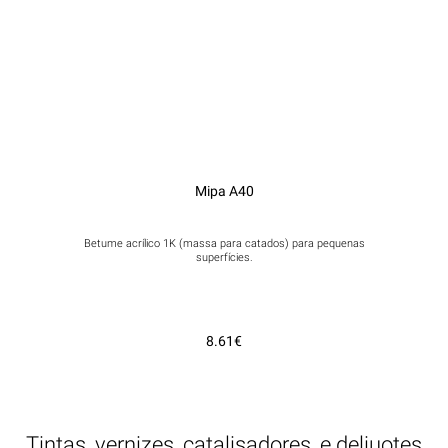
Mipa A40
Betume acrílico 1K (massa para catados) para pequenas
superfícies.
8.61€
Tintas, vernizes, catalisadores, e deliuotes